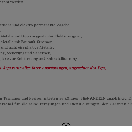
enannt werden.
etische und elektro permanente Wäsche,
,
e Metalle mit Dauermagnet oder Elektromagnet,
-Metalle mit Foucault-Strömen,
 und nicht eisenhaltige Metalle,
ng, Steuerung und Sicherheit,
lexe zur Enteisenung und Entmetallisierung.
Reparatur aller ihrer Ausrüstungen, ungeachtet des Typs,
e
on Terminen und Preisen anbieten zu können, blieb
ANDRIN
unabhängig. Da
rsonal für alle seine Fertigungen und Dienstleistungen, den Garanten ein