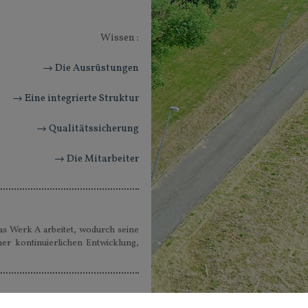
Wissen :
→ Die Ausrüstungen
→ Eine integrierte Struktur
→ Qualitätssicherung
→ Die Mitarbeiter
s Werk A arbeitet, wodurch seine
er kontinuierlichen Entwicklung,