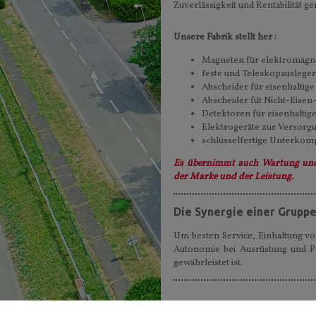
Zuverlässigkeit und Rentabilität g
Unsere Fabrik stellt her :
Magneten für elektromagn
feste und Teleskopausleger
Abscheider für eisenhaltig
Abscheider füt Nicht-Eisen
Detektoren für eisenhaltige
Elektrogeräte zur Versorgu
schlüsselfertige Unterkomp
Es übernimmt auch Wartung und 
der Marke und der Leistung.
Die Synergie einer Grupp
Um besten Service, Einhaltung v
Autonomie bei Ausrüstung und Pe
gewährleistet ist.