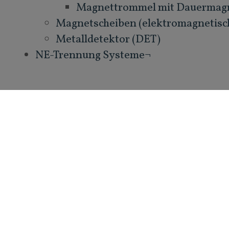
Magnettrommel mit Dauermag
Magnetscheiben (elektromagnetis
Metalldetektor (DET)
NE-Trennung Systeme¬