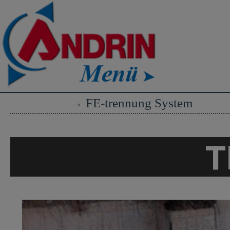
→
FE-trennung System
T